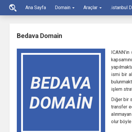
Ana Sayfa
Domain
Araçlar
.istanbul 
Bedava Domain
ICANN’in (
kapsamınd
yapılmakta
ismi bir 
bulunmakta
işlem stra
Diğer bir 
transfer 
alınmayan 
olur böyle