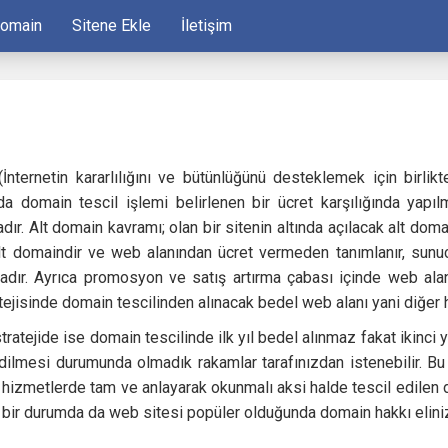
Domain
Sitene Ekle
İletişim
İnternetin kararlılığını ve bütünlüğünü desteklemek için birlikte
a domain tescil işlemi belirlenen bir ücret karşılığında yapı
dır. Alt domain kavramı; olan bir sitenin altında açılacak alt do
alt domaindir ve web alanından ücret vermeden tanımlanır, sunuc
dır. Ayrıca promosyon ve satış artırma çabası içinde web alanı 
tejisinde domain tescilinden alınacak bedel web alanı yani diğer
stratejide ise domain tescilinde ilk yıl bedel alınmaz fakat ikinc
edilmesi durumunda olmadık rakamlar tarafınızdan istenebilir.
hizmetlerde tam ve anlayarak okunmalı aksi halde tescil edilen do
 bir durumda da web sitesi popüler olduğunda domain hakkı elini