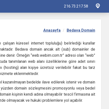
216.73.217.58
Anasayfa
Bedava Domain
 çalışan küresel internet topluluğu) belirlediği kurallar
lmaktadır. Bedava domain ancak alt (sub) domainler de
maine denir. Örneğin “web.webim.com.tr” adresi olan “web”
uda tanımlanan web alanı özelliklerine göre adet sınırı
(hosting) alan kişiye ücretsiz verilebilir fakat bu tarz
 hizmete eklenmektedir.
i yıl kazanılmayan bedelde ilave edilerek istenir ve domain
 Bu yüzden domain sözleşmesini promosyonlu veya bedel
main kişinin kendi adına olmayabilir tescil firmasına ait
zde olmayacak ve hukuki problemlere yol açabilir.