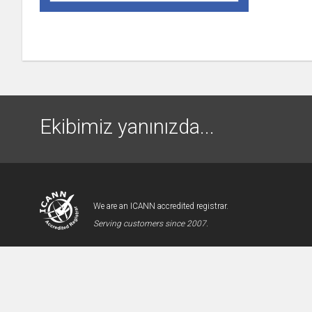
Ekibimiz yanınızda...
We are an ICANN accredited registrar.
Serving customers since 2007.