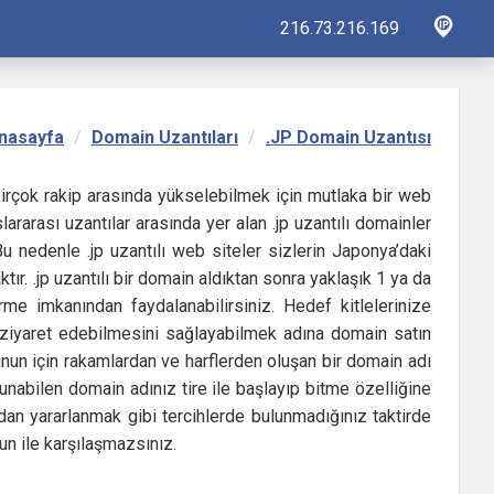
216.73.216.169
nasayfa
Domain Uzantıları
.JP Domain Uzantısı
 birçok rakip arasında yükselebilmek için mutlaka bir web
ararası uzantılar arasında yer alan .jp uzantılı domainler
u nedenle .jp uzantılı web siteler sizlerin Japonya’daki
ktır. .jp uzantılı bir domain aldıktan sonra yaklaşık 1 ya da
irme imkanından faydalanabilirsiniz. Hedef kitlelerinize
y ziyaret edebilmesini sağlayabilmek adına domain satın
unun için rakamlardan ve harflerden oluşan bir domain adı
lunabilen domain adınız tire ile başlayıp bitme özelliğine
rdan yararlanmak gibi tercihlerde bulunmadığınız taktirde
un ile karşılaşmazsınız.