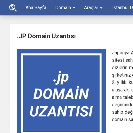
Ana Sayfa
Domain
Araçlar
.istanbul 
.JP Domain Uzantısı
Japonya As
sitesi sah
sizlerin m
şirketiniz 
2 yıllık k
ulaşarak 
alma taleb
seçiminde 
sahip deği
domain sat