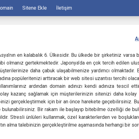
Domain
Sitene Ekle
İletişim
A
ya’nın en kalabalık 6. Ülkesidir. Bu ülkede bir şirketiniz varsa
ibi olmanız gertekmektedir. Japonya’da en çok tercih edilen ulusl
üşterilerinize daha çabuk ulaşabilmenize yardımcı olmaktadır. B
adına popüleritenizi arttıracak bir web sitesi uzantısı tercihi olaca
ullanımlarınız ardından domain adınızı kendi adınıza tescil ett
kolay kazanç sağlamak için müşterilerinizin sitenizi daha kola
inizi gerçekleştirmek için bir an önce harekete geçebilirsiniz. B
bulunabilirsiniz. Bir rakam ile başlayıp bitebilme özelliği de bu
ldir. Stresli ünlüleri kullanmak, özel karakterlerden ve boşlukla
ın alma talebinizin gerçekleştirilme aşamasında herhangi bir sor