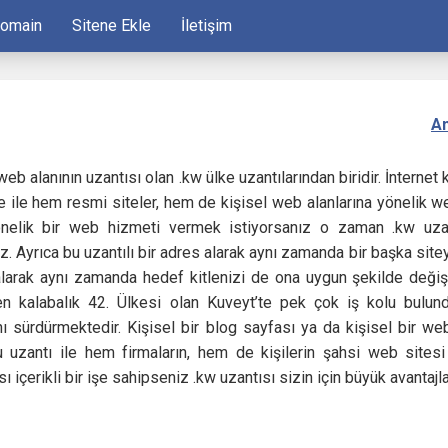
Domain
Sitene Ekle
İletişim
A
web alanının uzantısı olan .kw ülke uzantılarından biridir. İntern
le ile hem resmi siteler, hem de kişisel web alanlarına yönelik we
nelik bir web hizmeti vermek istiyorsanız o zaman .kw uzan
niz. Ayrıca bu uzantılı bir adres alarak aynı zamanda bir başka s
larak aynı zamanda hedef kitlenizi de ona uygun şekilde değiştir
en kalabalık 42. Ülkesi olan Kuveyt’te pek çok iş kolu bulu
ı sürdürmektedir. Kişisel bir blog sayfası ya da kişisel bir web
 uzantı ile hem firmaların, hem de kişilerin şahsi web sites
sı içerikli bir işe sahipseniz .kw uzantısı sizin için büyük avantajl