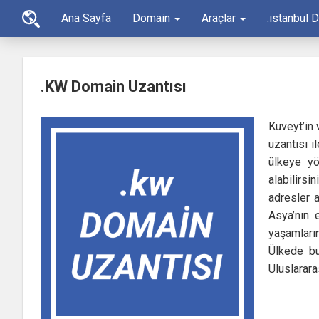
Ana Sayfa
Domain
Araçlar
.istanbul 
.KW Domain Uzantısı
Kuveyt’in 
uzantısı i
ülkeye yö
alabilirsi
adresler a
Asya’nın 
yaşamların
Ülkede bu
Uluslarara