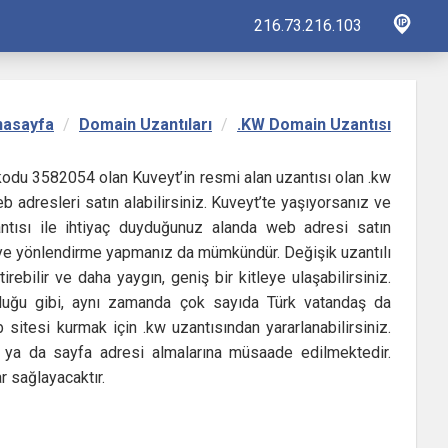
216.73.216.103
nasayfa
Domain Uzantıları
.KW Domain Uzantısı
et kodu 3582054 olan Kuveyt’in resmi alan uzantısı olan .kw
b adresleri satın alabilirsiniz. Kuveyt’te yaşıyorsanız ve
tısı ile ihtiyaç duyduğunuz alanda web adresi satın
iteye yönlendirme yapmanız da mümkündür. Değişik uzantılı
ebilir ve daha yaygın, geniş bir kitleye ulaşabilirsiniz.
nduğu gibi, aynı zamanda çok sayıda Türk vatandaş da
 sitesi kurmak için .kw uzantısından yararlanabilirsiniz.
i ya da sayfa adresi almalarına müsaade edilmektedir.
ar sağlayacaktır.