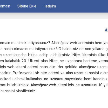
Domain
Sitene Ekle
İletişim
A
 domain mi almak istiyorsunuz? Alacağınız web adresinin hem yer
ya sahip olmasını mı istiyorsunuz? O halde siz de son yıllarda ç
 uzantılarından birine sahip olabilirsiniz. Nijer ülkesinin ülke 
 en kalabalık 20. Ülkesi olan Nijer, .ne uzantısını herkese verm
 için web sitesi adresi satın alın. Her şekilde alacağınız uzan
caktır. Profesyonel bir site adresi ve alan uzantısı sahibi olara
lan kodu olarak kullanılan .ne uzantısı sayesinde hem kendinizi
rsatı bulabilirsiniz. Alacağınız web sitesi için .ne uzantısını 10 y
ı sahibi olabilirsiniz.