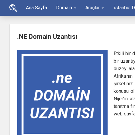
Ana Sayfa
Domain
Araçlar
.istanbul 
.NE Domain Uzantısı
Etkili bir
bir uzantı
düzey alan
Afrika’nın
şirketiniz
konusu ola
Nijer’in a
tanıtma fı
web sayfas