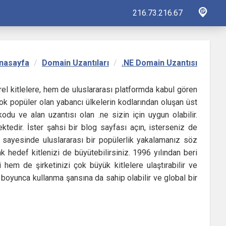
216.73.216.67
nasayfa
Domain Uzantıları
.NE Domain Uzantısı
el kitlelere, hem de uluslararası platformda kabul gören
ok popüler olan yabancı ülkelerin kodlarından oluşan üst
kodu ve alan uzantısı olan .ne sizin için uygun olabilir.
ektedir. İster şahsi bir blog sayfası açın, isterseniz de
tı sayesinde uluslararası bir popülerlik yakalamanız söz
k hedef kitlenizi de büyütebilirsiniz. 1996 yılından beri
 hem de şirketinizi çok büyük kitlelere ulaştırabilir ve
ıl boyunca kullanma şansına da sahip olabilir ve global bir